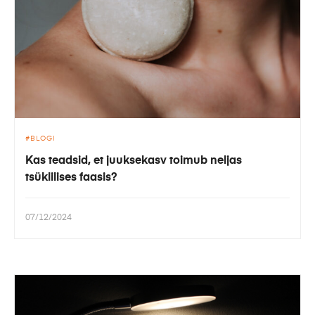
BLOGI
Kas teadsid, et juuksekasv toimub neljas
tsüklilises faasis?
07/12/2024