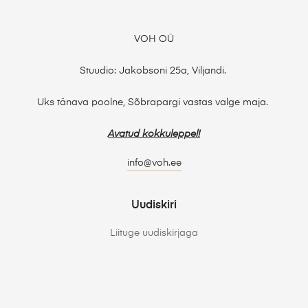
VOH OÜ
Stuudio: Jakobsoni 25a, Viljandi.
Uks tänava poolne, Sõbrapargi vastas valge maja.
Avatud kokkuleppel!
info@voh.ee
Uudiskiri
Liituge uudiskirjaga