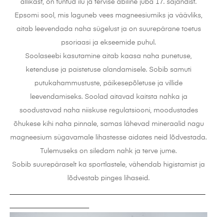
allikast, on tuntud ilu ja tervise abiline juba 17. sajandist.
Epsomi sool, mis laguneb vees magneesiumiks ja väävliks,
aitab leevendada naha sügelust ja on suurepärane toetus
psoriaasi ja ekseemide puhul.
Soolaseebi kasutamine aitab kaasa naha punetuse,
ketenduse ja paistetuse alandamisele. Sobib samuti
putukahammustuste, päikesepõletuse ja villide
leevendamiseks. Soolad aitavad kaitsta nahka ja
soodustavad naha niiskuse regulatsiooni, moodustades
õhukese kihi naha pinnale, samas lähevad mineraalid nagu
magneesium sügavamale lihastesse aidates neid lõdvestada.
Tulemuseks on siledam nahk ja terve jume.
Sobib suurepäraselt ka sportlastele, vähendab higistamist ja
lõdvestab pinges lihaseid.