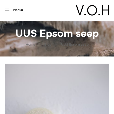
Menüü
UUS Epsom seep
Home
Blogi
UUS Epsom seep