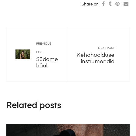
Share on:
PREVIOUS
NEXT POST
POST
Kehahoolduse
Südame
instrumendid
hääl
Related posts