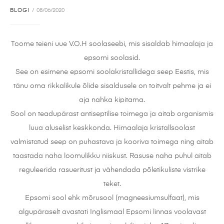
BLOGI
08/06/2020
Toome teieni uue V.O.H soolaseebi, mis sisaldab himaalaja ja
epsomi soolasid.
See on esimene epsomi soolakristallidega seep Eestis, mis
tänu oma rikkalikule õlide sisaldusele on toitvalt pehme ja ei
aja nahka kipitama.
Sool on teadupärast antiseptilise toimega ja aitab organismis
luua aluselist keskkonda. Himaalaja kristallsoolast
valmistatud seep on puhastava ja kooriva toimega ning aitab
taastada naha loomulikku niiskust. Rasuse naha puhul aitab
reguleerida rasueritust ja vähendada põletikuliste vistrike
teket.
Epsomi sool ehk mõrusool (magneesiumsulfaat), mis
algupäraselt avastati Inglismaal Epsomi linnas voolavast