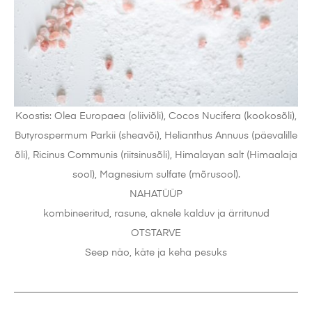
Koostis: Olea Europaea (oliiviõli), Cocos Nucifera (kookosõli),
Butyrospermum Parkii (sheavõi), Helianthus Annuus (päevalille
õli), Ricinus Communis (riitsinusõli), Himalayan salt (Himaalaja
sool), Magnesium sulfate (mõrusool).
NAHATÜÜP
kombineeritud, rasune, aknele kalduv ja ärritunud
OTSTARVE
Seep näo, käte ja keha pesuks