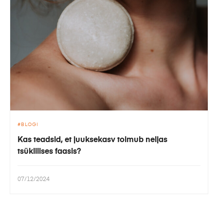
BLOGI
Kas teadsid, et juuksekasv toimub neljas
tsüklilises faasis?
07/12/2024