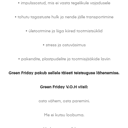
• impulssostud, mis ei vasta tegelikule vajadusele
• tohutu tagastuste hulk ja nende jälle transportimine
• ületootmine ja liiga kiired tootmistsüklid
• stress ja ostuväsimus
• pakendite, plastpudelite ja tootmisjääkide laviin
Green Friday pakub sellele täiesti teistsuguse lähenemise.
Green Friday V.O.H viisil:
osta vähem, osta paremini.
Me ei kutsu loobuma.