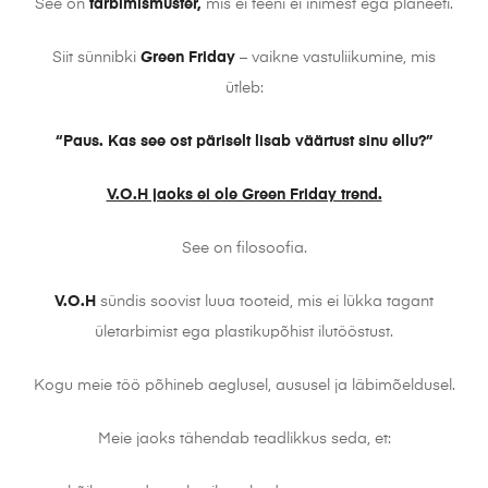
See on
tarbimismuster,
mis ei teeni ei inimest ega planeeti.
Siit sünnibki
Green Friday
– vaikne vastuliikumine, mis
ütleb:
“Paus. Kas see ost päriselt lisab väärtust sinu ellu?”
V.O.H jaoks ei ole Green Friday trend.
See on filosoofia.
V.O.H
sündis soovist luua tooteid, mis ei lükka tagant
ületarbimist ega plastikupõhist ilutööstust.
Kogu meie töö põhineb aeglusel, aususel ja läbimõeldusel.
Meie jaoks tähendab teadlikkus seda, et: