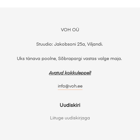
VOH OÜ
Stuudio: Jakobsoni 25a, Viljandi.
Uks tänava poolne, Sõbrapargi vastas valge maja.
Avatud kokkuleppel!
info@voh.ee
Uudiskiri
Liituge uudiskirjaga