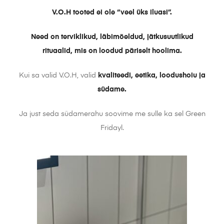
V.O.H tooted ei ole “veel üks iluasi”.
Need on terviklikud, läbimõeldud, jätkusuutlikud
rituaalid, mis on loodud päriselt hoolima.
Kui sa valid V.O.H, valid
kvaliteedi, eetika, loodushoiu ja
südame.
Ja just seda südamerahu soovime me sulle ka sel Green
Fridayl.