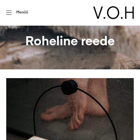
Menüü
Roheline reede
Home
Blogi
Roheline reede