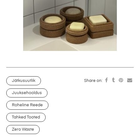
Jätkusuutlik
Share on:
Juuksehooldus
Roheline Reede
Tahked Tooted
Zero Waste