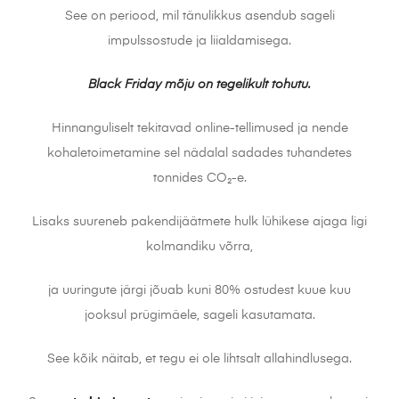
See on periood, mil tänulikkus asendub sageli
impulssostude ja liialdamisega.
Black Friday mõju on tegelikult tohutu.
Hinnanguliselt tekitavad online-tellimused ja nende
kohaletoimetamine sel nädalal sadades tuhandetes
tonnides CO₂-e.
Lisaks suureneb pakendijäätmete hulk lühikese ajaga ligi
kolmandiku võrra,
ja uuringute järgi jõuab kuni 80% ostudest kuue kuu
jooksul prügimäele, sageli kasutamata.
See kõik näitab, et tegu ei ole lihtsalt allahindlusega.