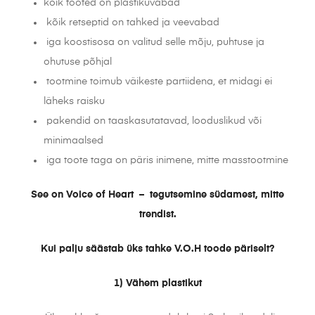
kõik tooted on plastikuvabad
kõik retseptid on tahked ja veevabad
iga koostisosa on valitud selle mõju, puhtuse ja
ohutuse põhjal
tootmine toimub väikeste partiidena, et midagi ei
läheks raisku
pakendid on taaskasutatavad, looduslikud või
minimaalsed
iga toote taga on päris inimene, mitte masstootmine
See on Voice of Heart – tegutsemine südamest, mitte
trendist.
Kui palju säästab üks tahke V.O.H toode päriselt?
1) Vähem plastikut