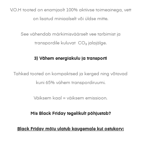
V.O.H tooted on enamjaolt 100% aktiivse toimeainega, vett
on lisatud miniaalselt või üldse mitte.
See vähendab märkimisväärselt vee tarbimist ja
transpordile kuluvat CO₂ jalajälge.
3) Vähem energiakulu ja transporti
Tahked tooted on kompaktsed ja kerged ning võtavad
kuni 65% vähem transpordiruumi.
Väiksem kaal = väiksem emissioon.
Mis Black Friday tegelikult põhjustab?
Black Friday mõju ulatub kaugemale kui ostukorv: