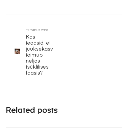
PREVIOUS POST
Kas
teadsid, et
juuksekasv
toimub
neljas
tsüklilises
faasis?
Related posts