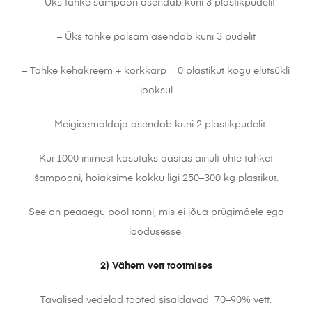
-Üks tahke šampoon asendab kuni 3 plastikpudelit
– Üks tahke palsam asendab kuni 3 pudelit
– Tahke kehakreem + korkkarp = 0 plastikut kogu elutsükli
jooksul
– Meigieemaldaja asendab kuni 2 plastikpudelit
Kui 1000 inimest kasutaks aastas ainult ühte tahket
šampooni, hoiaksime kokku ligi 250–300 kg plastikut.
See on peaaegu pool tonni, mis ei jõua prügimäele ega
loodusesse.
2) Vähem vett tootmises
Tavalised vedelad tooted sisaldavad 70–90% vett.