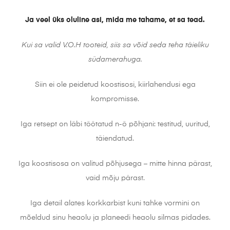
Ja veel üks oluline asi, mida me tahame, et sa tead.
Kui sa valid V.O.H tooteid, siis sa võid seda teha täieliku
südamerahuga.
Siin ei ole peidetud koostisosi, kiirlahendusi ega
kompromisse.
Iga retsept on läbi töötatud n-ö põhjani: testitud, uuritud,
täiendatud.
Iga koostisosa on valitud põhjusega – mitte hinna pärast,
vaid mõju pärast.
Iga detail alates korkkarbist kuni tahke vormini on
mõeldud sinu heaolu ja planeedi heaolu silmas pidades.