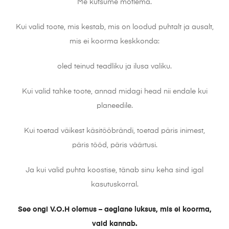
Me kutsume mõtlema.
Kui valid toote, mis kestab, mis on loodud puhtalt ja ausalt,
mis ei koorma keskkonda:
oled teinud teadliku ja ilusa valiku.
Kui valid tahke toote, annad midagi head nii endale kui
planeedile.
Kui toetad väikest käsitööbrändi, toetad päris inimest,
päris tööd, päris väärtusi.
Ja kui valid puhta koostise, tänab sinu keha sind igal
kasutuskorral.
See ongi V.O.H olemus – aeglane luksus, mis ei koorma,
vaid kannab.