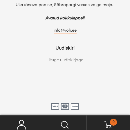
Uks tänava poolne, Sõbrapargi vastas valge maja.
Avatud kokkuleppel!
info@voh.ee
Uudiskiri
Liituge uudiskirjaga
0