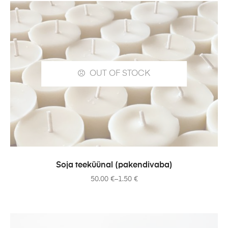
OUT OF STOCK
SELECT OPTIONS
Soja teeküünal (pakendivaba)
50.00
€
–
1.50
€