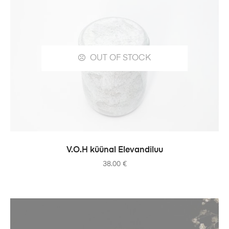
OUT OF STOCK
READ MORE
V.O.H küünal Elevandiluu
38.00
€