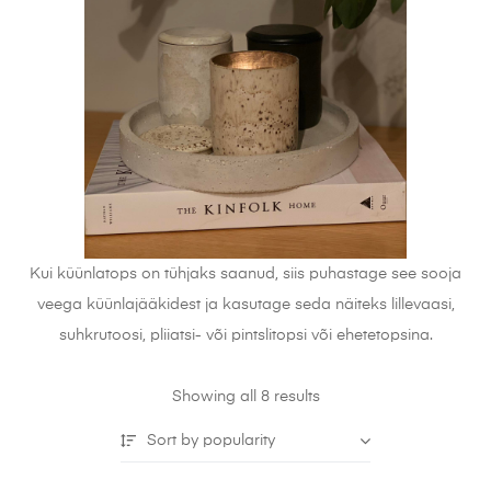
Kui küünlatops on tühjaks saanud, siis puhastage see sooja
veega küünlajääkidest ja kasutage seda näiteks lillevaasi,
suhkrutoosi, pliiatsi- või pintslitopsi või ehetetopsina.
Showing all 8 results
Sort by popularity