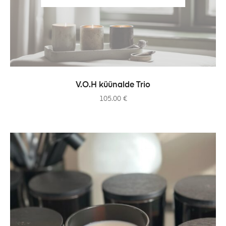
READ MORE
V.O.H küünalde Trio
105.00
€