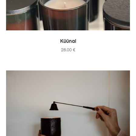
ADD TO CART
Küünal
28.00
€