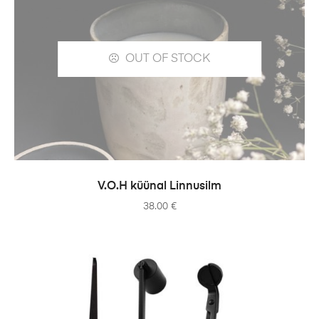
OUT OF STOCK
READ MORE
V.O.H küünal Linnusilm
38.00
€