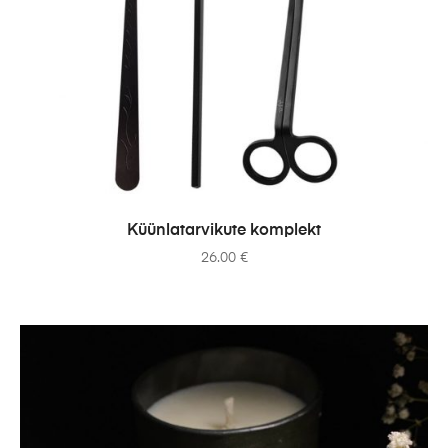
ADD TO CART
Küünlatarvikute komplekt
26.00
€