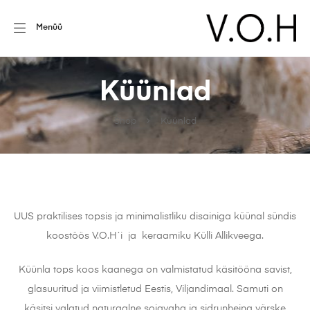
Menüü
Küünlad
Shop
Küünlad
UUS praktilises topsis ja minimalistliku disainiga küünal sündis
koostöös V.O.H´i ja keraamiku Külli Allikveega.
Küünla tops koos kaanega on valmistatud käsitööna savist,
glasuuritud ja viimistletud Eestis, Viljandimaal. Samuti on
käsitsi valatud naturaalne sojavaha ja sidrunheina värske