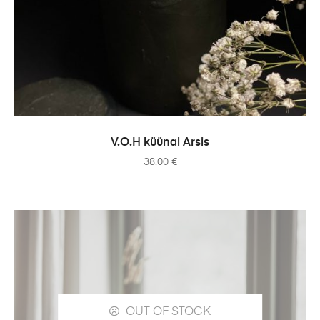
ADD TO CART
V.O.H küünal Arsis
38.00
€
OUT OF STOCK