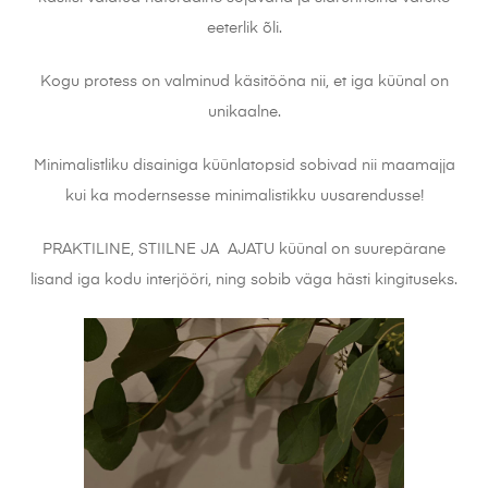
eeterlik õli.
Kogu protess on valminud käsitööna nii, et iga küünal on
unikaalne.
Minimalistliku disainiga küünlatopsid sobivad nii maamajja
kui ka modernsesse minimalistikku uusarendusse!
PRAKTILINE, STIILNE JA AJATU küünal on suurepärane
lisand iga kodu interjööri, ning sobib väga hästi kingituseks.