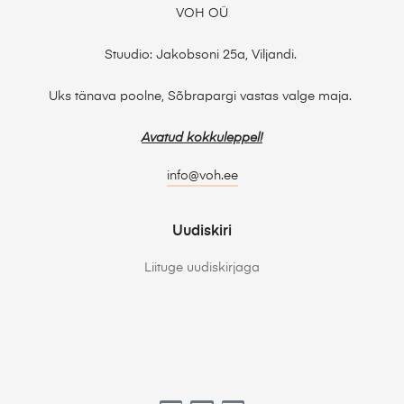
VOH OÜ
Stuudio: Jakobsoni 25a, Viljandi.
Uks tänava poolne, Sõbrapargi vastas valge maja.
Avatud kokkuleppel!
info@voh.ee
Uudiskiri
Liituge uudiskirjaga