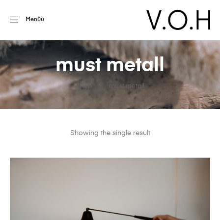
Menüü
must metall
Shop
must metall
Showing the single result