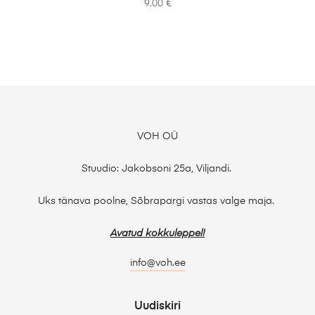
9.00
€
VOH OÜ
Stuudio: Jakobsoni 25a, Viljandi.
Uks tänava poolne, Sõbrapargi vastas valge maja.
Avatud kokkuleppel!
info@voh.ee
Uudiskiri