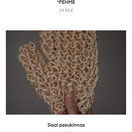
*PEHME
19.90
€
ADD TO CART
Sisal pesukinnas