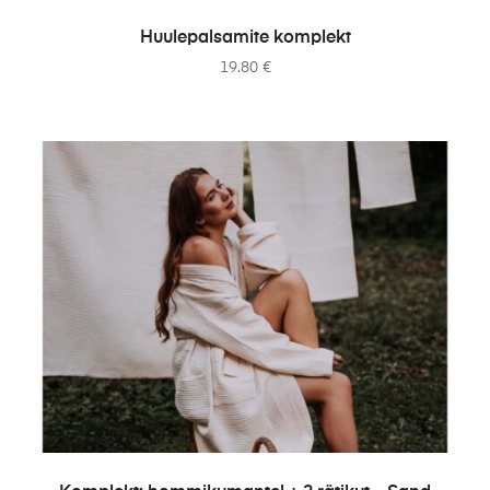
READ MORE
Huulepalsamite komplekt
19.80
€
ADD TO CART