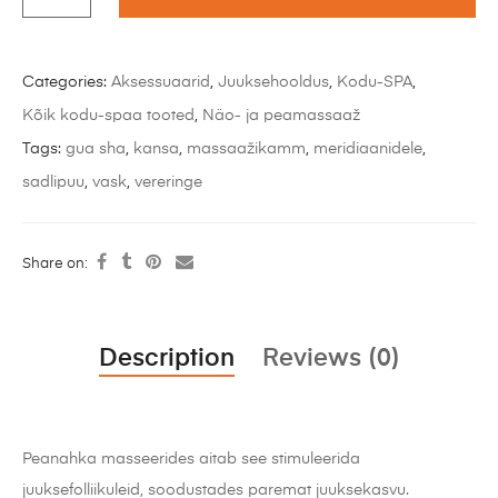
Categories:
Aksessuaarid
,
Juuksehooldus
,
Kodu-SPA
,
Kõik kodu-spaa tooted
,
Näo- ja peamassaaž
Tags:
gua sha
,
kansa
,
massaažikamm
,
meridiaanidele
,
sadlipuu
,
vask
,
vereringe
Share on:
Description
Reviews (0)
Peanahka masseerides aitab see stimuleerida
juuksefolliikuleid, soodustades paremat juuksekasvu.