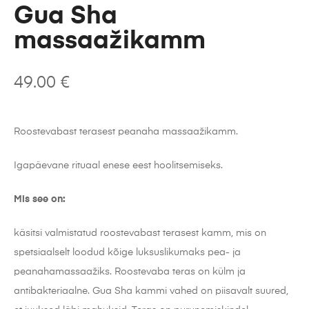
Gua Sha
massaažikamm
49.00
€
Roostevabast terasest peanaha massaažikamm.
Igapäevane rituaal enese eest hoolitsemiseks.
Mis see on:
käsitsi valmistatud roostevabast terasest kamm, mis on
spetsiaalselt loodud kõige luksuslikumaks pea- ja
peanahamassaažiks. Roostevaba teras on külm ja
antibakteriaalne. Gua Sha kammi vahed on piisavalt suured,