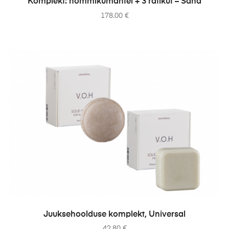
Komplekt: hommikumantel + 3 rätikut – Sand
178.00
€
ADD TO CART
Juuksehoolduse komplekt, Universal
42.80
€