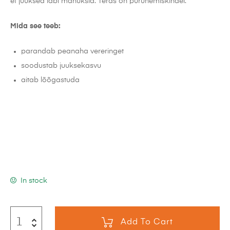
et juuksed läbi mahuksid. Teras on purunemiskindel.
Mida see teeb:
parandab peanaha vereringet
soodustab juuksekasvu
aitab lõõgastuda
In stock
Add To Cart