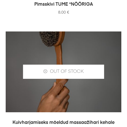
ADD TO CART
Pimsskivi TUME *NÖÖRIGA
8.00
€
OUT OF STOCK
READ MORE
Kuivharjamiseks mõeldud massaažihari kehale