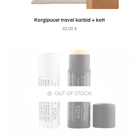
ADD TO CART
Korgipuust travel karbid + kott
42.00
€
OUT OF STOCK